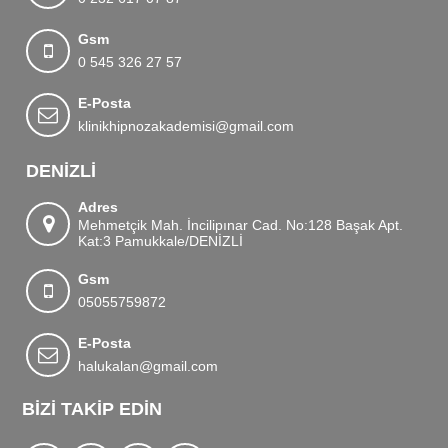
Gsm
0 545 326 27 57
E-Posta
klinikhipnozakademisi@gmail.com
DENIZLI
Adres
Mehmetçik Mah. İncilipınar Cad. No:128 Başak Apt.
Kat:3 Pamukkale/DENİZLİ
Gsm
05055759872
E-Posta
halukalan@gmail.com
BIZI TAKIP EDIN