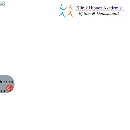
FAYDALI LİNKLER
MENU
ANA
SAYFA
HAKKIMIZDA
HIPNOZ
NEDIR
KITAPLARIMIZ
FOTOĞRAF
ALBÜMÜ
PERSONELLER
NE
DEDILER?
EĞITIM
TAKVIMIMIZ
İLETIŞIM
FAYDALI
LINKLER