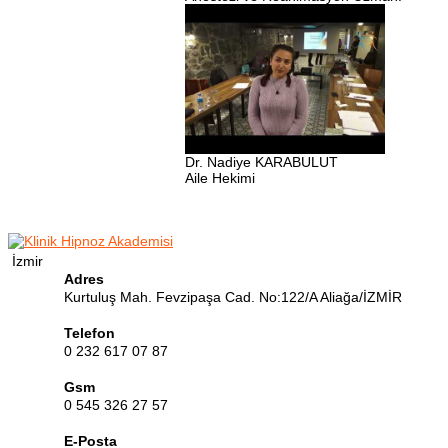
Dr. Nadiye KARABULUT
Aile Hekimi
İzmir
Adres
Kurtuluş Mah. Fevzipaşa Cad. No:122/A Aliağa/İZMİR
Telefon
0 232 617 07 87
Gsm
0 545 326 27 57
E-Posta