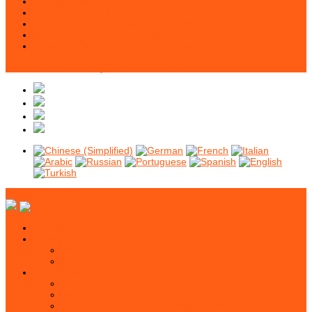
İBT Eğitimlerimiz
Self Hipnoterapi Eğitimlerimiz
Ericksoncu Hipnoterapi Eğitimlerimiz
Hipnoanestezi - Hipnoanaljezi Eğitimleirmiz
Duygusal Ön Yapılandırma Eğitimlerimiz
Eğitim Takvimimiz
İletişim
Faydalı Linkler
Hipnoz Eğitim Başvurusu
Ana Sayfa
Hakkımızda
Misyonumuz
Vizyonumuz
Hipnoz Nedir
Videolarla Hipnoz
Yazılarla Hipnoz
HYT (Hipnotik Yeniden İşleme Terapisi)