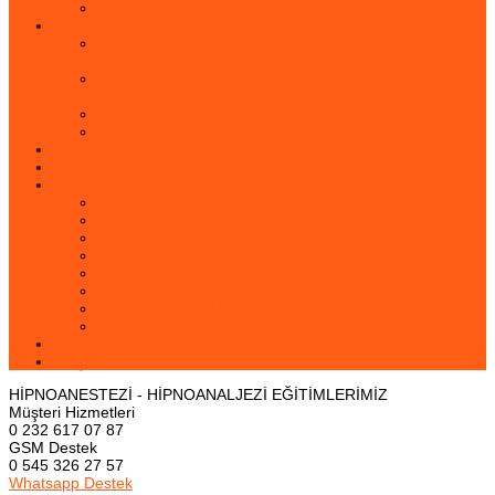
İBT (İçsel Bilge Terapi)
Kitaplarımız
Vajinismus Tedavisinde Bilişsel Davranışçı Regresif
Hipnoterapi
İleri Hipnoz Teknikleri İle Hipnoterapi - HYT ilaveli 2.
Baskı
İlişkiler - Terapi Odası Notları
Modern Hipnoterapide Profesyonel Teknikler
Fotoğraf Albümü
Personeller
Ne Dediler?
Resmi Onaylı Hipnoz Eğitimlerimiz
Hipnoterapi Teknikleri Eğitimlerimiz
HYT Eğitimlerimiz
İBT Eğitimlerimiz
Self Hipnoterapi Eğitimlerimiz
Ericksoncu Hipnoterapi Eğitimlerimiz
Hipnoanestezi - Hipnoanaljezi Eğitimleirmiz
Duygusal Ön Yapılandırma Eğitimlerimiz
Eğitim Takvimimiz
İletişim
HİPNOANESTEZİ - HİPNOANALJEZİ EĞİTİMLERİMİZ
Müşteri Hizmetleri
0 232 617 07 87
GSM Destek
0 545 326 27 57
Whatsapp Destek