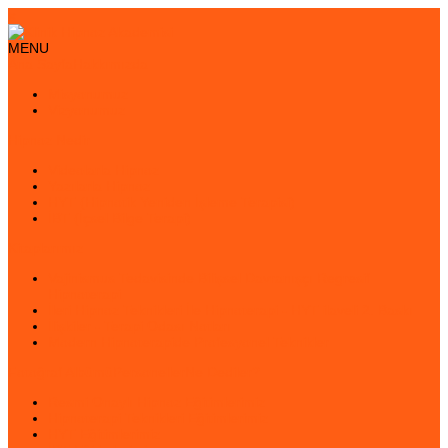
×
MENU
Ana Sayfa
Hakkımızda
Misyonumuz
Vizyonumuz
Hipnoz Nedir
Videolarla Hipnoz
Yazılarla Hipnoz
HYT (Hipnotik Yeniden İşleme Terapisi)
İBT (İçsel Bilge Terapi)
Kitaplarımız
Vajinismus Tedavisinde Bilişsel Davranışçı Regresif
Hipnoterapi
İleri Hipnoz Teknikleri İle Hipnoterapi - HYT ilaveli 2. Baskı
İlişkiler - Terapi Odası Notları
Modern Hipnoterapide Profesyonel Teknikler
Fotoğraf Albümü
Personeller
Ne Dediler?
Resmi Onaylı Hipnoz Eğitimlerimiz
Hipnoterapi Teknikleri Eğitimlerimiz
HYT Eğitimlerimiz