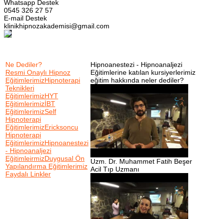
Whatsapp Destek
0545 326 27 57
E-mail Destek
klinikhipnozakademisi@gmail.com
Ne Dediler?
Hipnoanestezi - Hipnoanaljezi
Resmi Onaylı Hipnoz
Eğitimlerine katılan kursiyerlerimiz
Eğitimlerimiz
Hipnoterapi
eğitim hakkında neler dediler?
Teknikleri
Eğitimlerimiz
HYT
Eğitimlerimiz
İBT
Eğitimlerimiz
Self
Hipnoterapi
Eğitimlerimiz
Ericksoncu
Hipnoterapi
Eğitimlerimiz
Hipnoanestezi
- Hipnoanaljezi
Eğitimleirmiz
Duygusal Ön
Uzm. Dr. Muhammet Fatih Beşer
Yapılandırma Eğitimlerimiz
Acil Tıp Uzmanı
Faydalı Linkler