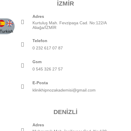
İZMIR
Adres
Kurtuluş Mah. Fevzipaşa Cad. No:122/A
Aliağa/İZMİR
Telefon
0 232 617 07 87
Gsm
0 545 326 27 57
E-Posta
klinikhipnozakademisi@gmail.com
DENIZLI
Adres