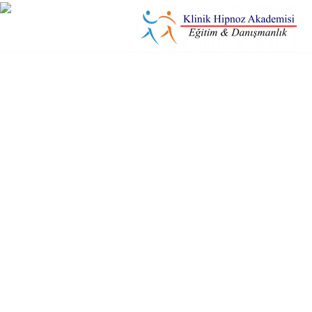
İLETİŞİM
MENU
ANA
SAYFA
HAKKIMIZDA
HIPNOZ
NEDIR
KITAPLARIMIZ
FOTOĞRAF
ALBÜMÜ
PERSONELLER
NE
DEDILER?
EĞITIM
TAKVIMIMIZ
İLETIŞIM
FAYDALI
LINKLER