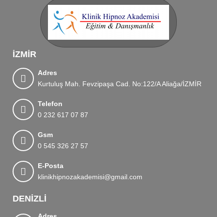
İZMIR
Adres
Kurtuluş Mah. Fevzipaşa Cad. No:122/A Aliağa/İZMİR
Telefon
0 232 617 07 87
Gsm
0 545 326 27 57
E-Posta
klinikhipnozakademisi@gmail.com
DENIZLI
Adres