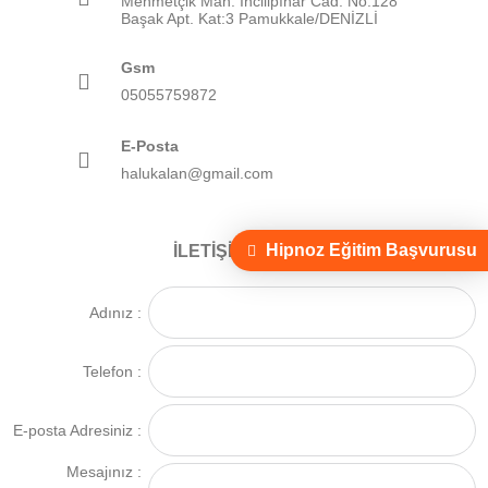
Mehmetçik Mah. İncilipınar Cad. No:128
Başak Apt. Kat:3 Pamukkale/DENİZLİ
Gsm
05055759872
E-Posta
halukalan@gmail.com
Hipnoz Eğitim Başvurusu
İLETIŞIM FORMU
Adınız :
Telefon :
E-posta Adresiniz :
Mesajınız :