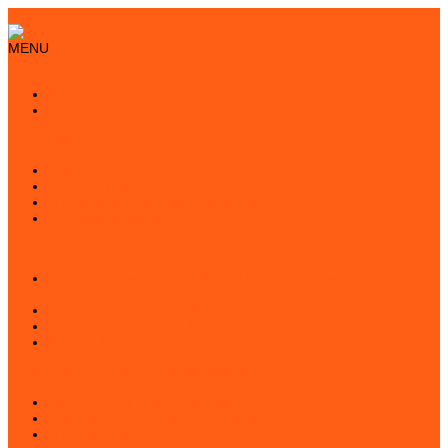
×
MENU
Ana Sayfa
Hakkımızda
Misyonumuz
Vizyonumuz
Hipnoz Nedir
Videolarla Hipnoz
Yazılarla Hipnoz
HYT (Hipnotik Yeniden İşleme Terapisi)
İBT (İçsel Bilge Terapi)
Kitaplarımız
Vajinismus Tedavisinde Bilişsel Davranışçı Regresif
Hipnoterapi
İleri Hipnoz Teknikleri İle Hipnoterapi - HYT ilaveli 2. Baskı
İlişkiler - Terapi Odası Notları
Modern Hipnoterapide Profesyonel Teknikler
Fotoğraf Albümü
Personeller
Ne Dediler?
Resmi Onaylı Hipnoz Eğitimlerimiz
Hipnoterapi Teknikleri Eğitimlerimiz
HYT Eğitimlerimiz