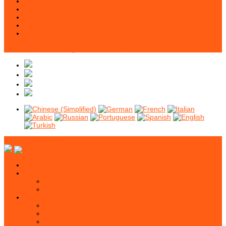
İBT Eğitimlerimiz
Self Hipnoterapi Eğitimlerimiz
Ericksoncu Hipnoterapi Eğitimlerimiz
Hipnoanestezi - Hipnoanaljezi Eğitimleirmiz
Duygusal Ön Yapılandırma Eğitimlerimiz
Eğitim Takvimimiz
İletişim
Faydalı Linkler
Hipnoz Eğitim Başvurusu
Ana Sayfa
Hakkımızda
Misyonumuz
Vizyonumuz
Hipnoz Nedir
Videolarla Hipnoz
Yazılarla Hipnoz
HYT (Hipnotik Yeniden İşleme Terapisi)