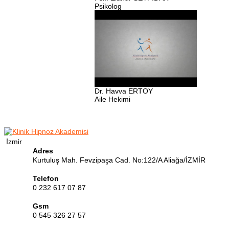
Psikolog
Dr. Havva ERTOY
Aile Hekimi
İzmir
Adres
Kurtuluş Mah. Fevzipaşa Cad. No:122/A Aliağa/İZMİR
Telefon
0 232 617 07 87
Gsm
0 545 326 27 57