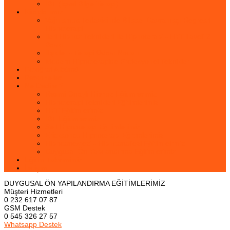
İBT (İçsel Bilge Terapi)
Kitaplarımız
Vajinismus Tedavisinde Bilişsel Davranışçı Regresif
Hipnoterapi
İleri Hipnoz Teknikleri İle Hipnoterapi - HYT ilaveli 2.
Baskı
İlişkiler - Terapi Odası Notları
Modern Hipnoterapide Profesyonel Teknikler
Fotoğraf Albümü
Personeller
Ne Dediler?
Resmi Onaylı Hipnoz Eğitimlerimiz
Hipnoterapi Teknikleri Eğitimlerimiz
HYT Eğitimlerimiz
İBT Eğitimlerimiz
Self Hipnoterapi Eğitimlerimiz
Ericksoncu Hipnoterapi Eğitimlerimiz
Hipnoanestezi - Hipnoanaljezi Eğitimleirmiz
Duygusal Ön Yapılandırma Eğitimlerimiz
Eğitim Takvimimiz
İletişim
DUYGUSAL ÖN YAPILANDIRMA EĞİTİMLERİMİZ
Müşteri Hizmetleri
0 232 617 07 87
GSM Destek
0 545 326 27 57
Whatsapp Destek