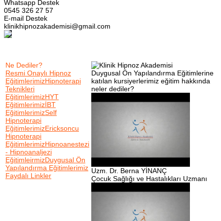
Whatsapp Destek
0545 326 27 57
E-mail Destek
klinikhipnozakademisi@gmail.com
Ne Dediler?
Resmi Onaylı Hipnoz
Duygusal Ön Yapılandırma Eğitimlerine
Eğitimlerimiz
Hipnoterapi
katılan kursiyerlerimiz eğitim hakkında
Teknikleri
neler dediler?
Eğitimlerimiz
HYT
Eğitimlerimiz
İBT
Eğitimlerimiz
Self
Hipnoterapi
Eğitimlerimiz
Ericksoncu
Hipnoterapi
Eğitimlerimiz
Hipnoanestezi
- Hipnoanaljezi
Eğitimleirmiz
Duygusal Ön
Yapılandırma Eğitimlerimiz
Uzm. Dr. Berna YİNANÇ
Faydalı Linkler
Çocuk Sağlığı ve Hastalıkları Uzmanı